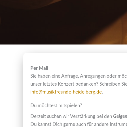
Per Mail
Sie haben eine Anfrage, Anregungen oder möcht
unser letztes Konzert bedanken? Schreiben Sie
info@musikfreunde-heidelberg.de
.
Du möchtest mitspielen?
Derzeit suchen wir Verstärkung bei den
Geige
Du kannst Dich gerne auch für andere Instrume